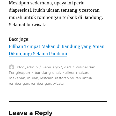
Meskipun sederhana, upaya ini perlu
diapresiasi. Itulah ulasan tentang 5 restoran
murah untuk rombongan terbaik di Bandung.
Selamat berwisata.
Baca juga:
Pilihan Tempat Makan di Bandung yang Aman
Dikunjungi Selama Pandemi
Author
Posted
Categories
blog_admin
February 23, 2021
Kuliner dan
on
Tags
Penginapan
bandung
,
enak
,
kuliner
,
makan
,
makanan
,
murah
,
restoran
,
restoran murah untuk
rombongan
,
rombongan
,
wisata
Leave a Reply