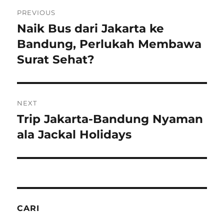
Post
PREVIOUS
navigation
Naik Bus dari Jakarta ke
Previous
post:
Bandung, Perlukah Membawa
Surat Sehat?
NEXT
Trip Jakarta-Bandung Nyaman
Next
post:
ala Jackal Holidays
CARI