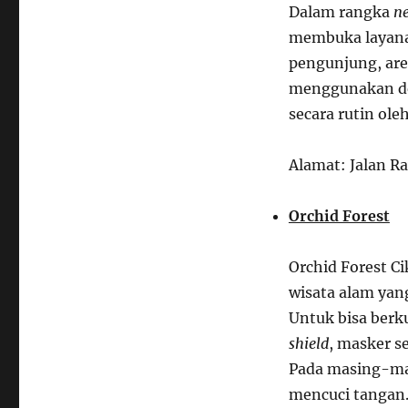
Dalam rangka
n
membuka layan
pengunjung, area
menggunakan des
secara rutin ol
Alamat: Jalan R
Orchid Forest
Orchid Forest C
wisata alam yan
Untuk bisa berk
shield
, masker s
Pada masing-ma
mencuci tangan