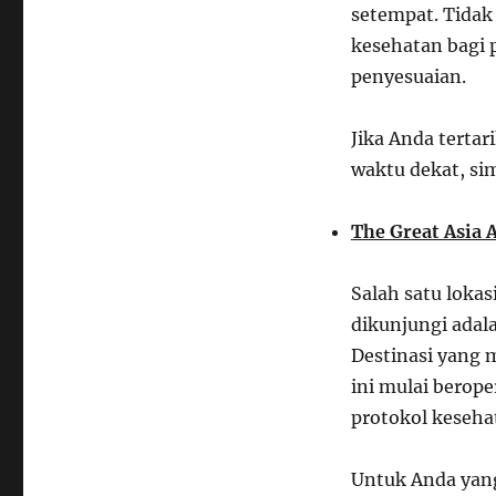
setempat. Tidak
5
Destinasi
kesehatan bagi 
Wisata
penyesuaian.
Bandung
yang
Buka
Jika Anda terta
dengan
waktu dekat, si
Aturan
New
Normal
The Great Asia 
Salah satu lokas
dikunjungi adal
Destinasi yang 
ini mulai berop
protokol keseha
Untuk Anda yang