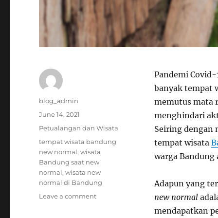
Pandemi Covid-1
banyak tempat w
Author
blog_admin
memutus mata ra
Posted
June 14, 2021
menghindari akti
on
Categories
Petualangan dan Wisata
Seiring dengan 
Tags
tempat wisata bandung
tempat wisata
B
new normal
,
wisata
warga Bandung a
Bandung saat new
normal
,
wisata new
normal di Bandung
Adapun yang ter
on
Leave a comment
new normal
adal
Ini
mendapatkan per
Dia