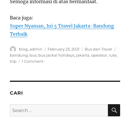
Semoga informasi di atas bermanfaat.
Baca juga:
Super Nyaman, Ini 5 Travel Jakarta-Bandung
Terbaik
Author
Posted
Categories
Tags
blog_admin
February 23, 2021
Bus dan Travel
on
bandung
,
bus
,
bus jackal holidays
,
jakarta
,
operator
,
rute
,
on
trip
1 Comment
Trip
Jakarta-
Bandung
Nyaman
ala
CARI
Jackal
Holidays
SE
Search
for: