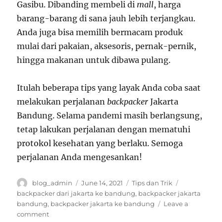
Gasibu. Dibanding membeli di
mall
, harga
barang-barang di sana jauh lebih terjangkau.
Anda juga bisa memilih bermacam produk
mulai dari pakaian, aksesoris, pernak-pernik,
hingga makanan untuk dibawa pulang.
Itulah beberapa tips yang layak Anda coba saat
melakukan perjalanan
backpacker
Jakarta
Bandung. Selama pandemi masih berlangsung,
tetap lakukan perjalanan dengan mematuhi
protokol kesehatan yang berlaku. Semoga
perjalanan Anda mengesankan!
Author
Posted
Categories
Tags
blog_admin
June 14, 2021
Tips dan Trik
on
backpacker dari jakarta ke bandung
,
backpacker jakarta
bandung
,
backpacker jakarta ke bandung
Leave a
on
comment