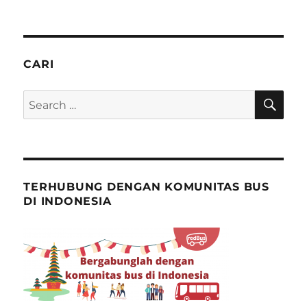
8
Tips
Backpacker
dari
Jakarta
CARI
ke
Bandung
SE
Search
for:
TERHUBUNG DENGAN KOMUNITAS BUS
DI INDONESIA