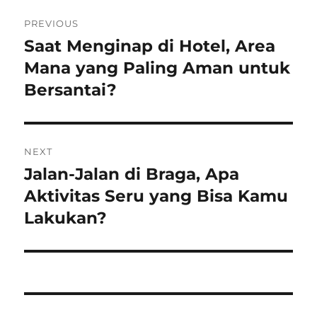
Post
PREVIOUS
navigation
Saat Menginap di Hotel, Area
Previous
post:
Mana yang Paling Aman untuk
Bersantai?
NEXT
Jalan-Jalan di Braga, Apa
Next
post:
Aktivitas Seru yang Bisa Kamu
Lakukan?