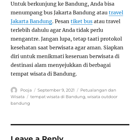
Untuk berkunjung ke Bandung, Anda bisa
menumpang bus Jakarta Bandung atau
travel
Jakarta Bandung
. Pesan
tiket bus
atau travel
terlebih dahulu agar Anda tidak perlu
mengantre. Jangan lupa, tetap taati protokol
kesehatan saat berwisata agar aman. Siapkan
diri untuk menikmati keseruan berwisata di
destinasi alam menyejukkan di berbagai
tempat wisata di Bandung.
Author
Posted
Categories
Pooja
September 9, 2021
Petualangan dan
on
Tags
Wisata
tempat wisata di Bandung
,
wisata outdoor
bandung
Leave a Reply